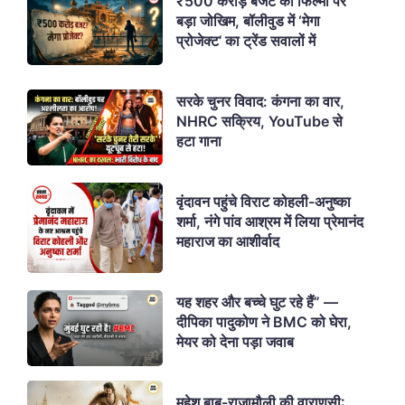
₹500 करोड़ बजट की फिल्मों पर
बड़ा जोखिम, बॉलीवुड में ‘मेगा
प्रोजेक्ट’ का ट्रेंड सवालों में
सरके चुनर विवाद: कंगना का वार,
NHRC सक्रिय, YouTube से
हटा गाना
वृंदावन पहुंचे विराट कोहली-अनुष्का
शर्मा, नंगे पांव आश्रम में लिया प्रेमानंद
महाराज का आशीर्वाद
यह शहर और बच्चे घुट रहे हैं” —
दीपिका पादुकोण ने BMC को घेरा,
मेयर को देना पड़ा जवाब
महेश बाबू-राजामौली की वाराणसी: