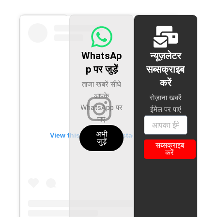
WhatsAp
न्यूज़लेटर
p पर जुड़ें
सब्सक्राइब
करें
ताजा खबरें सीधे
आपके
रोज़ाना खबरें
WhatsApp पर
ईमेल पर पाएं
पाएं
अभी
View this profile on Instagram
जुड़ें
सब्सक्राइब
करें