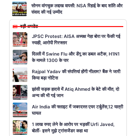
सोनम वांगचुक लद्दाख वापसी: NSA रिहाई के बाद शांति और
संवाद की नई उम्मीद
बड़ी अपडेट
JPSC Protest: AISA अध्यक्ष नेहा बोरा पर फेंकी गई
स्याही, आरोपी गिरफ्तार
दिल्ली में Swine Flu और डेंगू का डबल अटैक, H1N1
के मामले 1300 के पार
Rajpal Yadav की संपत्तियां होंगी नीलाम? बैंक ने जारी
किया बड़ा नोटिस
झांसी सड़क हादसे में Atiq Ahmed के बेटे की मौत, दो
अन्य की भी गई जान
Air India की फ्लाइट में जबरदस्त एयर टर्बुलेंस,12 यात्री
घायल
1 लाख रुपए लेने के आरोप पर भड़कीं Urfi Javed,
बोलीं- इसने मुझे ट्रांसजेंडर कहा था