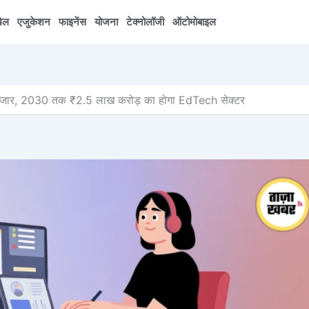
ेल
एजुकेशन
फाइनेंस
योजना
टेक्नोलॉजी
ऑटोमोबाइल
ंग बाजार, 2030 तक ₹2.5 लाख करोड़ का होगा EdTech सेक्टर