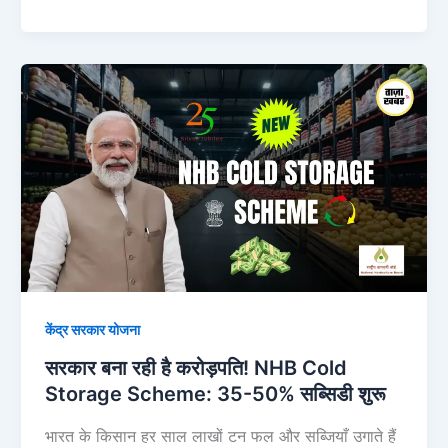
सरकार
बना
रही
है
करोड़पति!
NHB
Cold
Storage
Scheme:
35-
केंद्र सरकार योजना
50%
सब्सिडी
सरकार बना रही है करोड़पति! NHB Cold
शुरू
Storage Scheme: 35-50% सब्सिडी शुरू
भारत के किसान हर साल लाखों टन फल और सब्जियाँ उगाते हैं