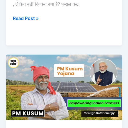
, लेकिन बड़ी दिक्कत क्या है? फसल कट
Read Post »
PM
KUSUM
योजना:
40-
90%
सोलर
सब्सिडी
+
बिना
किसी