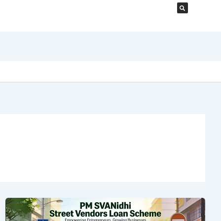
PM
SVANidhi: