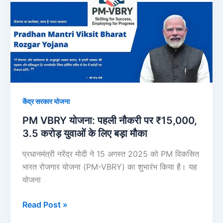
योजना:
पहली
नौकरी
पर
₹15,000,
3.5
करोड़
युवाओं
केंद्र सरकार योजना
के
PM VBRY योजना: पहली नौकरी पर ₹15,000,
लिए
3.5 करोड़ युवाओं के लिए बड़ा मौका
बड़ा
मौका
प्रधानमंत्री नरेंद्र मोदी ने 15 अगस्त 2025 को PM विकसित
भारत रोजगार योजना (PM-VBRY) का शुभारंभ किया है। यह
योजना
Read Post »