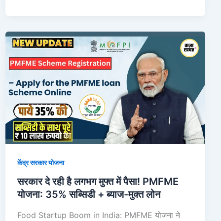
सरकार
दे
रही
है
लगभग
मुफ्त
में
पैसा!
PMFME
योजना:
केंद्र सरकार योजना
35%
सब्सिडी
सरकार दे रही है लगभग मुफ्त में पैसा! PMFME
+
योजना: 35% सब्सिडी + ब्याज-मुक्त लोन
ब्याज-
Food Startup Boom in India: PMFME योजना ने
मुक्त