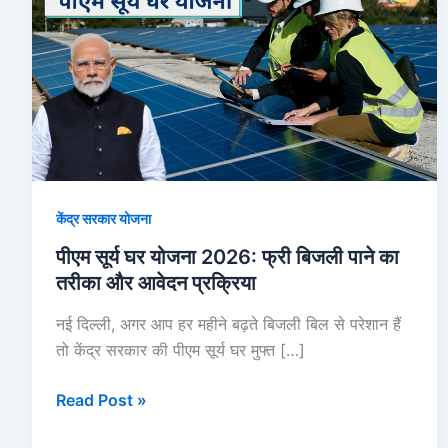
घर
योजना
2026:
फ्री
बिजली
पाने
का
तरीका
केंद्र सरकार योजना
और
आवेदन
पीएम सूर्य घर योजना 2026: फ्री बिजली पाने का
प्रक्रिया
तरीका और आवेदन प्रक्रिया
नई दिल्ली, अगर आप हर महीने बढ़ते बिजली बिल से परेशान हैं
तो केंद्र सरकार की पीएम सूर्य घर मुफ्त […]
Read Post »