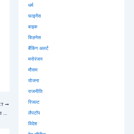
धर्म
फाइनेंस
बाइक
बिज़नेस
बैंकिंग अलर्ट
मनोरंजन
मौसम
योजना
राजनीति
रिजल्ट
XT
लैपटॉप
आईपीएल 2026: 28 मार्च को RCB vs SRH से होगा आगाज, 84 मैचों का होगा रोमांच
विदेश