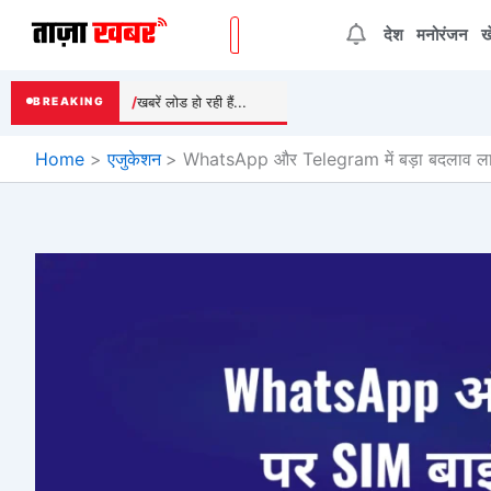
Skip
देश
मनोरंजन
ख
to
content
खबरें लोड हो रही हैं...
BREAKING
Home
एजुकेशन
WhatsApp और Telegram में बड़ा बदलाव लागू, 1 