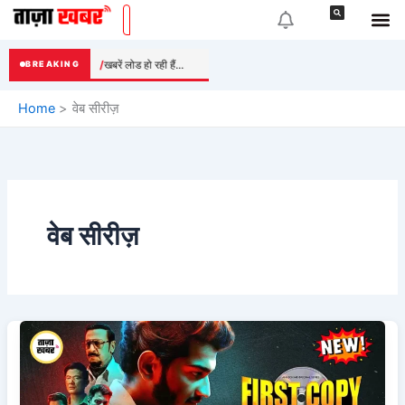
Skip
to
content
खबरें लोड हो रही हैं...
BREAKING
Home
वेब सीरीज़
वेब सीरीज़
First
Copy
Season
2