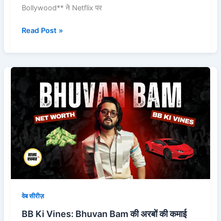
Bollywood** ने Netflix पर
Read Post »
BB
Ki
Vines:
Bhuvan
Bam
की
अरबों
की
कमाई
और
2025
वेब सीरीज़
में
BB Ki Vines: Bhuvan Bam की अरबों की कमाई
डिजिटल