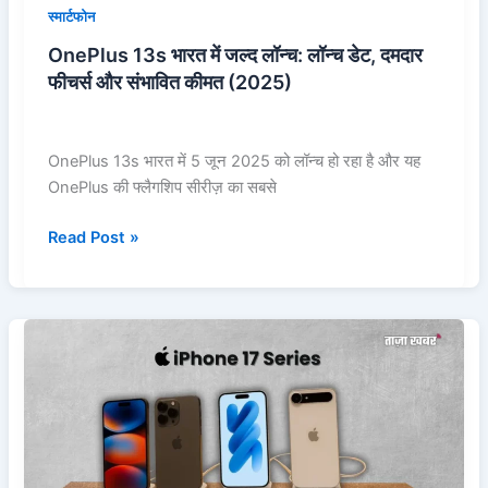
और
स्मार्टफोन
संभावित
OnePlus 13s भारत में जल्द लॉन्च: लॉन्च डेट, दमदार
कीमत
फीचर्स और संभावित कीमत (2025)
(2025)
OnePlus 13s भारत में 5 जून 2025 को लॉन्च हो रहा है और यह
OnePlus की फ्लैगशिप सीरीज़ का सबसे
Read Post »
iPhone
17
Series
2025:
सभी
मॉडल्स,
फीचर्स