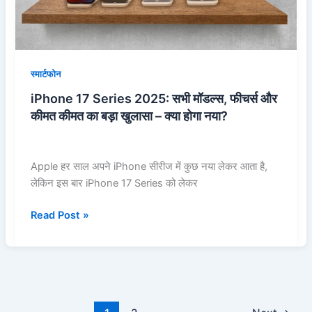
और
कीमत
कीमत
का
स्मार्टफोन
बड़ा
iPhone 17 Series 2025: सभी मॉडल्स, फीचर्स और
खुलासा
कीमत कीमत का बड़ा खुलासा – क्या होगा नया?
–
क्या
होगा
Apple हर साल अपने iPhone सीरीज में कुछ नया लेकर आता है,
नया?
लेकिन इस बार iPhone 17 Series को लेकर
Read Post »