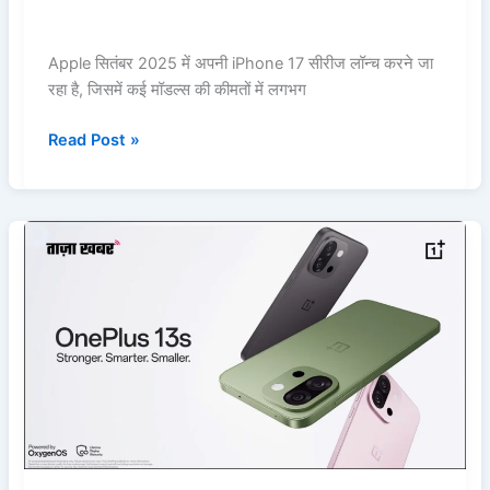
Max
2025
लॉन्च
Apple सितंबर 2025 में अपनी iPhone 17 सीरीज लॉन्च करने जा
डेट
रहा है, जिसमें कई मॉडल्स की कीमतों में लगभग
और
Read Post »
भारत
में
कीमतें
OnePlus
13s
भारत
में
जल्द
लॉन्च:
लॉन्च
डेट,
दमदार
फीचर्स