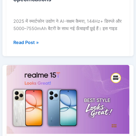
2025 में स्मार्टफोन उद्योग ने AI-सक्षम कैमरा, 144Hz+ डिस्प्ले और
5000–7550mAh बैटरी के साथ नई ऊँचाइयाँ छूई हैं। इस गाइड
Read Post »
Realme
15T
5G:
पूरी
जानकारी
,स्पेसिफिकेशंस,
फीचर्स
और
कीमत