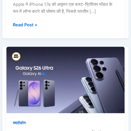
Apple ने iPhone 17e को अमूमन एक बजट-प्रिमियम मॉडल के
रूप में लॉन्च करने की घोषणा की है, जिससे भारतीय […]
Read Post »
Samsung
Galaxy
S26
Ultra
भारत
में
लॉन्च:
कीमत,
फीचर्स
और
इस
स्मार्टफोन
नए