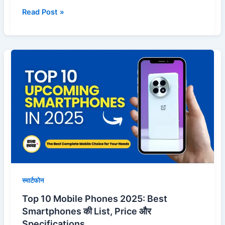
Read Post »
Top
10
Mobile
Phones
2025:
Best
Smartphones
की
List,
Price
और
स्मार्टफोन
Specifications
Top 10 Mobile Phones 2025: Best
Smartphones की List, Price और
Specifications