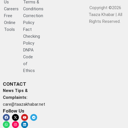
Us
Terms &
Copyright ©2026
Careers
Conditions
Taaza Khabar | All
Free
Correction
Rights Reserved.​
Online
Policy
Tools
Fact
Checking
Policy
DNPA
Code
of
Ethics
CONTACT
News Tips &
Complaints:
care@taazakhabar.net
Follow Us
F
W
X
I
Y
L
T
a
h
-
n
o
i
e
c
a
t
s
u
n
l
e
t
w
t
t
k
e