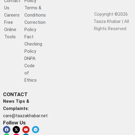
Contact
Policy
Us
Terms &
Copyright ©2026
Careers
Conditions
Taaza Khabar | All
Free
Correction
Rights Reserved.​
Online
Policy
Tools
Fact
Checking
Policy
DNPA
Code
of
Ethics
CONTACT
News Tips &
Complaints:
care@taazakhabar.net
Follow Us
F
W
X
I
Y
L
T
a
h
-
n
o
i
e
c
a
t
s
u
n
l