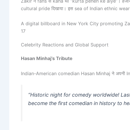
Zakir ने fans से kaha था “kurta pehen ke aiye”। हजा
cultural pride दिखाया। इस sea of Indian ethnic wear 
A digital billboard in New York City promoting Z
17
Celebrity Reactions and Global Support
Hasan Minhaj’s Tribute
Indian-American comedian Hasan Minhaj ने अपनी Ins
“Historic night for comedy worldwide! La
become the first comedian in history to hea