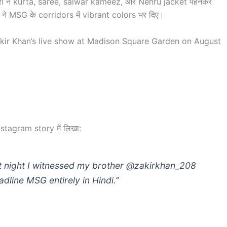
रों ने kurta, saree, salwar kameez, और Nehru jacket पहनकर
ने MSG के corridors में vibrant colors भर दिए।
akir Khan’s live show at Madison Square Garden on August
tagram story में लिखा:
st night I witnessed my brother @zakirkhan_208
dline MSG entirely in Hindi.”