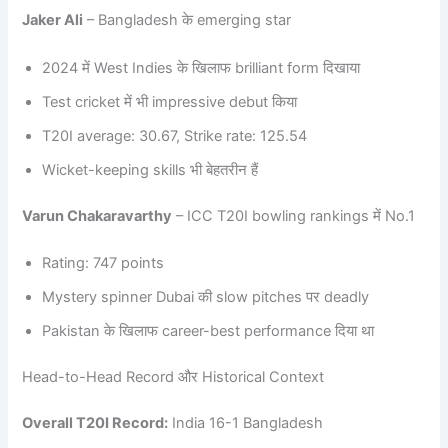
Jaker Ali
– Bangladesh के emerging star
2024 में West Indies के खिलाफ brilliant form दिखाया
Test cricket में भी impressive debut किया
T20I average: 30.67, Strike rate: 125.54
Wicket-keeping skills भी बेहतरीन हैं
Varun Chakaravarthy
– ICC T20I bowling rankings में No.1
Rating: 747 points
Mystery spinner Dubai की slow pitches पर deadly
Pakistan के खिलाफ career-best performance दिया था
Head-to-Head Record और Historical Context
Overall T20I Record:
India 16-1 Bangladesh