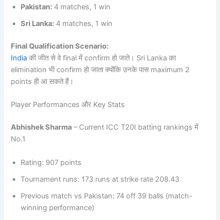
Pakistan:
4 matches, 1 win
Sri Lanka:
4 matches, 1 win
Final Qualification Scenario:
India
की जीत से वे final में confirm हो जाते। Sri Lanka का
elimination भी confirm हो जाता क्योंकि उनके पास maximum 2
points ही आ सकते हैं।
Player Performances और Key Stats
Abhishek Sharma
– Current ICC T20I batting rankings में
No.1
Rating: 907 points
Tournament runs: 173 runs at strike rate 208.43
Previous match vs Pakistan: 74 off 39 balls (match-
winning performance)