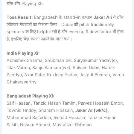
टॉस और Playing XIs
Toss Result:
Bangladesh के stand-in कप्तान
Jaker Ali
ने टॉस
जीतकर गेंदबाजी का फैसला किया। Dubai की pitch traditionally
spinners के लिए helpful रही है और evening में dew factor भी होता
है, इसलिए चेज़ करना फायदेमंद माना गया।
India Playing XI:
Abhishek Sharma, Shubman Gill, Suryakumar Yadav(c),
Tilak Varma, Sanju Samson(wk), Shivam Dube, Hardik
Pandya, Axar Patel, Kuldeep Yadav, Jasprit Bumrah, Varun
Chakaravarthy
Bangladesh Playing XI:
Saif Hassan, Tanzid Hasan Tamim, Parvez Hossain Emon,
Towhid Hridoy, Shamim Hossain,
Jaker Ali(wk/c)
,
Mohammad Saifuddin, Rishad Hossain, Tanzim Hasan
Sakib, Nasum Ahmed, Mustafizur Rahman