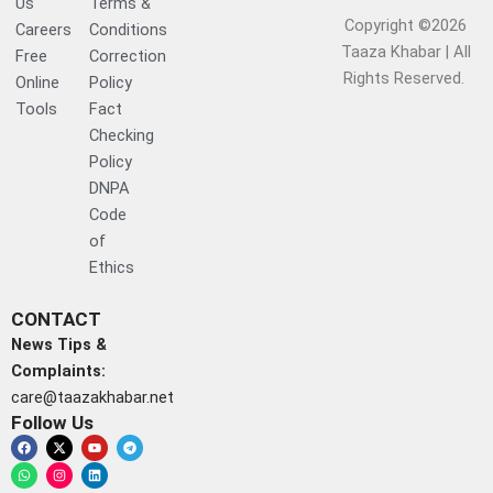
Us
Terms &
Copyright ©2026
Careers
Conditions
Taaza Khabar | All
Free
Correction
Rights Reserved.​
Online
Policy
Tools
Fact
Checking
Policy
DNPA
Code
of
Ethics
CONTACT
News Tips &
Complaints:
care@taazakhabar.net
Follow Us
F
W
X
I
Y
L
T
a
h
-
n
o
i
e
c
a
t
s
u
n
l
e
t
w
t
t
k
e
b
s
i
a
u
e
g