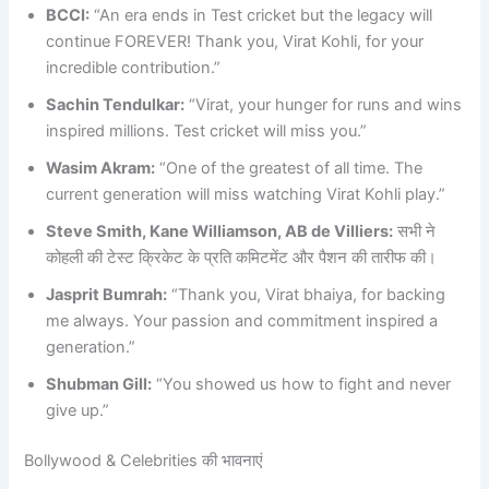
BCCI:
“An era ends in Test cricket but the legacy will
continue FOREVER! Thank you, Virat Kohli, for your
incredible contribution.”
Sachin Tendulkar:
“Virat, your hunger for runs and wins
inspired millions. Test cricket will miss you.”
Wasim Akram:
“One of the greatest of all time. The
current generation will miss watching Virat Kohli play.”
Steve Smith, Kane Williamson, AB de Villiers:
सभी ने
कोहली की टेस्ट क्रिकेट के प्रति कमिटमेंट और पैशन की तारीफ की।
Jasprit Bumrah:
“Thank you, Virat bhaiya, for backing
me always. Your passion and commitment inspired a
generation.”
Shubman Gill:
“You showed us how to fight and never
give up.”
Bollywood & Celebrities की भावनाएं