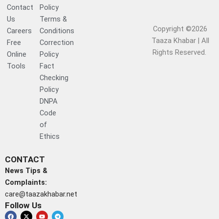
Contact
Policy
Us
Terms &
Copyright ©2026
Careers
Conditions
Taaza Khabar | All
Free
Correction
Rights Reserved.​
Online
Policy
Tools
Fact
Checking
Policy
DNPA
Code
of
Ethics
CONTACT
News Tips &
Complaints:
care@taazakhabar.net
Follow Us
F
W
X
I
Y
L
T
a
h
-
n
o
i
e