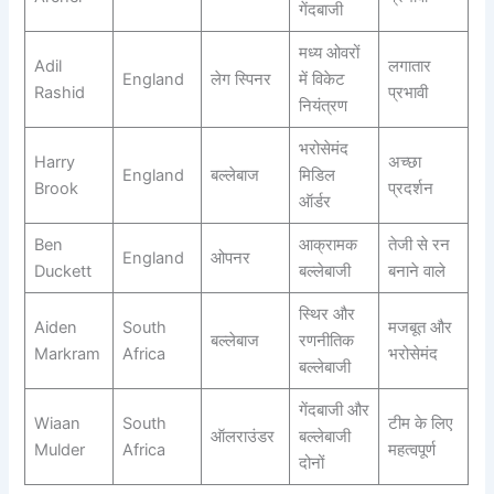
गेंदबाजी
मध्य ओवरों
Adil
लगातार
England
लेग स्पिनर
में विकेट
Rashid
प्रभावी
नियंत्रण
भरोसेमंद
Harry
अच्छा
England
बल्लेबाज
मिडिल
Brook
प्रदर्शन
ऑर्डर
Ben
आक्रामक
तेजी से रन
England
ओपनर
Duckett
बल्लेबाजी
बनाने वाले
स्थिर और
Aiden
South
मजबूत और
बल्लेबाज
रणनीतिक
Markram
Africa
भरोसेमंद
बल्लेबाजी
गेंदबाजी और
Wiaan
South
टीम के लिए
ऑलराउंडर
बल्लेबाजी
Mulder
Africa
महत्वपूर्ण
दोनों