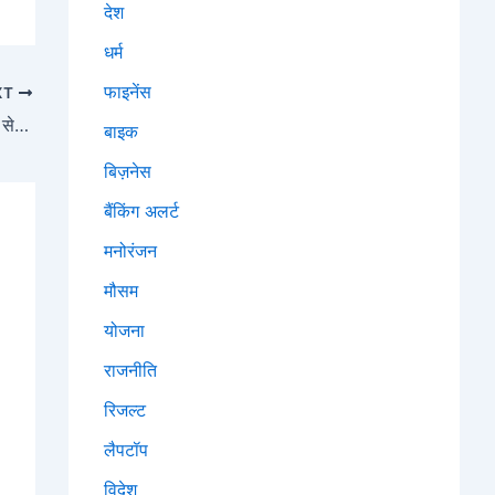
देश
धर्म
फाइनेंस
XT
Anthropic का नया AI Tool क्या है? Claude AI से कैसे बदलेगा काम करने का तरीका
बाइक
बिज़नेस
बैंकिंग अलर्ट
मनोरंजन
मौसम
योजना
राजनीति
रिजल्ट
लैपटॉप
विदेश