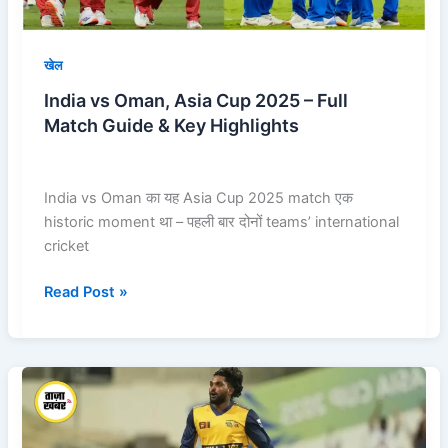
Match
Guide
&
खेल
Key
India vs Oman, Asia Cup 2025 – Full
Highlights
Match Guide & Key Highlights
India vs Oman का यह Asia Cup 2025 match एक
historic moment था – पहली बार दोनों teams’ international
cricket
Read Post »
Hong
Kong
vs