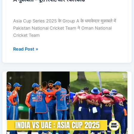
Asia Cup Series 2025 के Group A के धमाकेदार मुकाबले में
Pakistan National Cricket Team ने Oman National
Cricket Team
Read Post »
IND
vs
UAE
T20
Asia
Cup
2025:
लाइव
स्कोरकार्ड