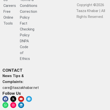
Copyright ©2026
Careers
Conditions
Taaza Khabar | All
Free
Correction
Rights Reserved.​
Online
Policy
Tools
Fact
Checking
Policy
DNPA
Code
of
Ethics
CONTACT
News Tips &
Complaints:
care@taazakhabar.net
Follow Us
F
W
X
I
Y
L
T
a
h
-
n
o
i
e
c
a
t
s
u
n
l
e
t
w
t
t
k
e
b
s
i
a
u
e
g