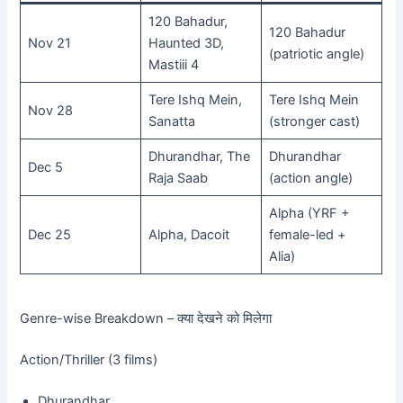
120 Bahadur,
120 Bahadur
Nov 21
Haunted 3D,
(patriotic angle)
Mastiii 4
Tere Ishq Mein,
Tere Ishq Mein
Nov 28
Sanatta
(stronger cast)
Dhurandhar, The
Dhurandhar
Dec 5
Raja Saab
(action angle)
Alpha (YRF +
Dec 25
Alpha, Dacoit
female-led +
Alia)
Genre-wise Breakdown – क्या देखने को मिलेगा
Action/Thriller (3 films)
Dhurandhar