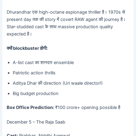
Dhurandhar एक high-octane espionage thriller है। 1970s से
present day तक की story में covert RAW agent की journey है।
Star-studded cast के साथ massive production quality
expected है।
क्यों blockbuster होगी:
A-list cast का शानदार ensemble
Patriotic action thrills
Aditya Dhar की direction (Uri waale director!)
Big budget production
Box Office Prediction:
₹100 crore+ opening possible है
December 5 – The Raja Saab
Cast:
Prabhas, Niddhi Agerwal