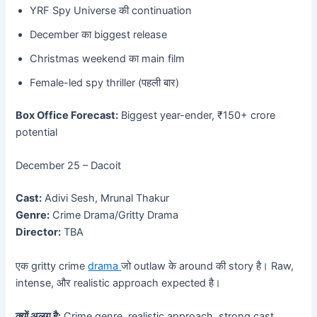
YRF Spy Universe की continuation
December का biggest release
Christmas weekend का main film
Female-led spy thriller (पहली बार)
Box Office Forecast:
Biggest year-ender, ₹150+ crore
potential
December 25 – Dacoit
Cast:
Adivi Sesh, Mrunal Thakur
Genre:
Crime Drama/Gritty Drama
Director:
TBA
एक gritty crime
drama
जो outlaw के around की story है। Raw,
intense, और realistic approach expected है।
क्यों अलग है:
Crime genre, realistic approach, strong cast