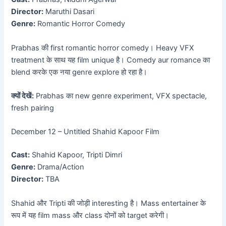
Director:
Maruthi Dasari
Genre:
Romantic Horror Comedy
Prabhas की first romantic horror comedy। Heavy VFX
treatment के साथ यह film unique है। Comedy aur romance का
blend करके एक नया genre explore हो रहा है।
क्यों देखें:
Prabhas का new genre experiment, VFX spectacle,
fresh pairing
December 12 – Untitled Shahid Kapoor Film
Cast:
Shahid Kapoor, Tripti Dimri
Genre:
Drama/Action
Director:
TBA
Shahid और Tripti की जोड़ी interesting है। Mass entertainer के
रूप में यह film mass और class दोनों को target करेगी।