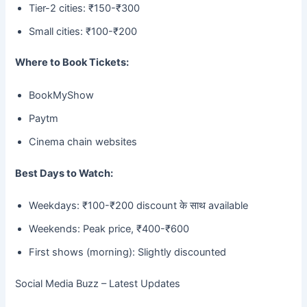
Tier-2 cities: ₹150-₹300
Small cities: ₹100-₹200
Where to Book Tickets:
BookMyShow
Paytm
Cinema chain websites
Best Days to Watch:
Weekdays: ₹100-₹200 discount के साथ available
Weekends: Peak price, ₹400-₹600
First shows (morning): Slightly discounted
Social Media Buzz – Latest Updates