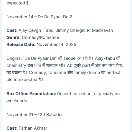
expected है।
November 14 – De De Pyaar De 2
Cast:
Ajay Devgn, Tabu, Jimmy Shergill, R. Madhavan
Genre:
Comedy/Romance
Release Date:
November 14, 2025
Original “De De Pyaar De” की sequel आ रही है। Ajay-Tabu की
chemistry उस film में शानदार थी। Ab दूसरे part में और क्या नया होगा,
यह देखना है। Comedy, romance और family drama का perfect
blend expected है।
Box Office Expectation:
Decent collection, especially on
weekends
November 21 – 120 Bahadur
Cast:
Farhan Akhtar