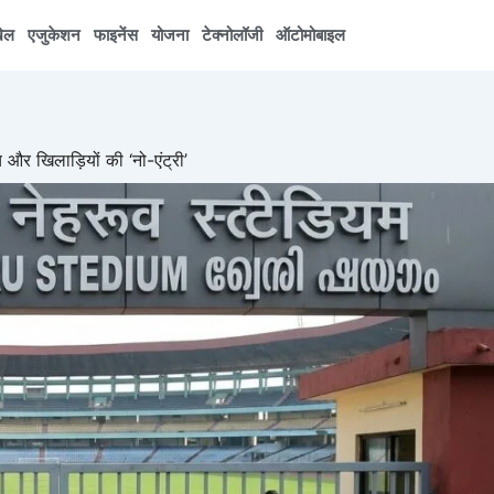
ेल
एजुकेशन
फाइनेंस
योजना
टेक्नोलॉजी
ऑटोमोबाइल
 और खिलाड़ियों की ‘नो-एंट्री’