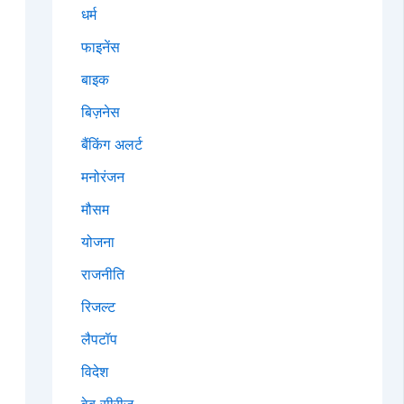
धर्म
फाइनेंस
बाइक
बिज़नेस
बैंकिंग अलर्ट
मनोरंजन
मौसम
योजना
राजनीति
रिजल्ट
लैपटॉप
विदेश