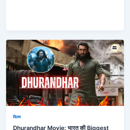
Dhurandhar
Movie:
भारत
की
Biggest
Spy
Thriller
का
खुलासा!
फिल्म
Dhurandhar Movie: भारत की Biggest