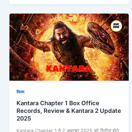
Kantara
Chapter
1
Box
Office
Records,
Review
&
Kantara
2
फिल्म
Update
2025
Kantara Chapter 1 Box Office
Records, Review & Kantara 2 Update
2025
Kantara Chapter 1 ने 2 अक्टूबर 2025 को रिलीज़ होते