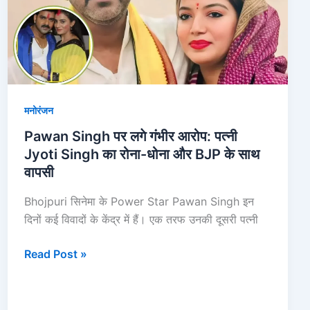
गंभीर
आरोप:
पत्नी
Jyoti
Singh
का
मनोरंजन
रोना-
धोना
Pawan Singh पर लगे गंभीर आरोप: पत्नी
और
Jyoti Singh का रोना-धोना और BJP के साथ
BJP
वापसी
के
Bhojpuri सिनेमा के Power Star Pawan Singh इन
साथ
दिनों कई विवादों के केंद्र में हैं। एक तरफ उनकी दूसरी पत्नी
वापसी
Read Post »