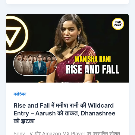
Rise
and
Fall
में
मनीषा
रानी
की
Wildcard
Entry
–
मनोरंजन
Aarush
को
Rise and Fall में मनीषा रानी की Wildcard
ताकत,
Entry – Aarush को ताकत, Dhanashree
Dhanashree
को झटका
को
Sony TV और Amazon MX Player पर प्रसारित सोशल