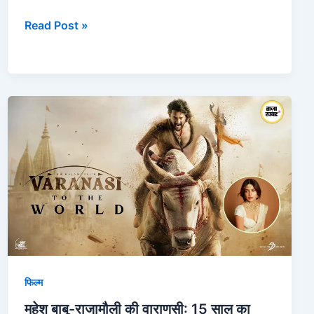
Read Post »
महेश
बाबू-
राजामौली
की
वाराणसी:
15
साल
का
सपना
साकार!
फिल्म
महेश बाबू-राजामौली की वाराणसी: 15 साल का