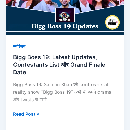
Updates,
Contestants
List
और
Grand
Finale
मनोरंजन
Date
Bigg Boss 19: Latest Updates,
Contestants List और Grand Finale
Date
Bigg Boss 19: Salman Khan की controversial
reality show “Bigg Boss 19” अभी भी अपने drama
और twists से सभी
Read Post »