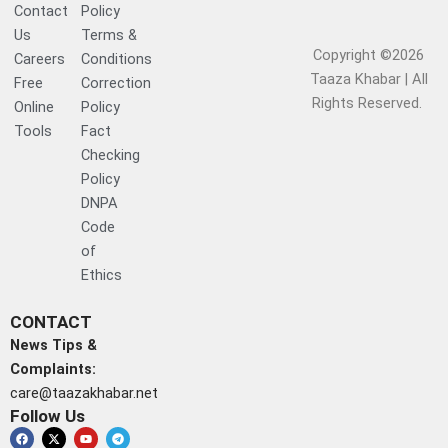
Contact
Policy
Us
Terms &
Copyright ©2026
Careers
Conditions
Taaza Khabar | All
Free
Correction
Rights Reserved.​
Online
Policy
Tools
Fact
Checking
Policy
DNPA
Code
of
Ethics
CONTACT
News Tips &
Complaints:
care@taazakhabar.net
Follow Us
F
W
X
I
Y
L
T
a
h
-
n
o
i
e