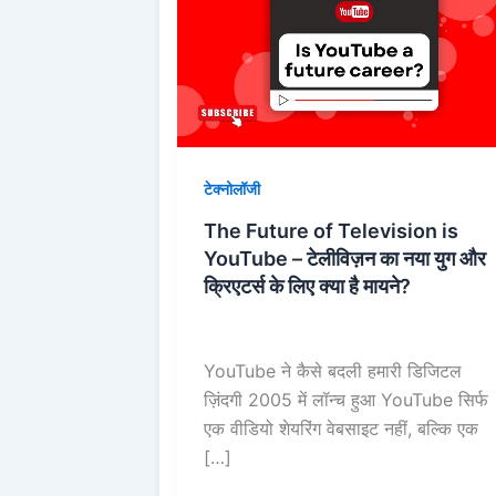
of
Television
is
YouTube
–
टेलीविज़न
टेक्नोलॉजी
का
नया
The Future of Television is
युग
YouTube – टेलीविज़न का नया युग और
और
क्रिएटर्स के लिए क्या है मायने?
क्रिएटर्स
के
लिए
YouTube ने कैसे बदली हमारी डिजिटल
क्या
ज़िंदगी 2005 में लॉन्च हुआ YouTube सिर्फ
है
एक वीडियो शेयरिंग वेबसाइट नहीं, बल्कि एक
मायने?
[…]