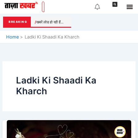
Skip
to
content
खबरें लोड हो रही हैं...
BREAKING
Home
Ladki Ki Shaadi Ka Kharch
Ladki Ki Shaadi Ka
Kharch
Ladki
Ki