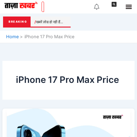
Skip
to
content
खबरें लोड हो रही हैं...
BREAKING
Home
iPhone 17 Pro Max Price
iPhone 17 Pro Max Price
Apple
iPhone
17
Pro