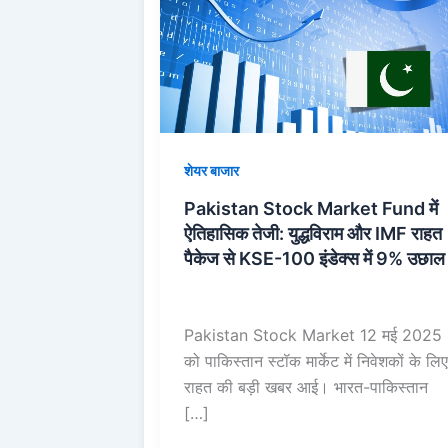
Market
Fund
में
ऐतिहासिक
तेजी:
युद्धविराम
शेयर बाजार
और
IMF
Pakistan Stock Market Fund में
राहत
ऐतिहासिक तेजी: युद्धविराम और IMF राहत
पैकेज
पैकेज से KSE-100 इंडेक्स में 9% उछाल
से
KSE-
100
Pakistan Stock Market 12 मई 2025
इंडेक्स
को पाकिस्तान स्टॉक मार्केट में निवेशकों के लिए
में
राहत की बड़ी खबर आई। भारत-पाकिस्तान
9%
[…]
उछाल