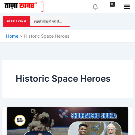
Skip
to
content
खबरें लोड हो रही हैं...
BREAKING
Home
Historic Space Heroes
Historic Space Heroes
Shubhanshu
Shukla
और
Gaganyaan