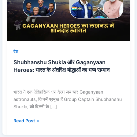
Heroes:
भारत
के
अंतरिक्ष
योद्धाओं
का
भव्य
देश
सम्मान
Shubhanshu Shukla और Gaganyaan
Heroes: भारत के अंतरिक्ष योद्धाओं का भव्य सम्मान
भारत ने एक ऐतिहासिक क्षण देखा जब चार Gaganyaan
astronauts, जिनमें प्रमुख हैं Group Captain Shubhanshu
Shukla, को दिल्ली के […]
Read Post »