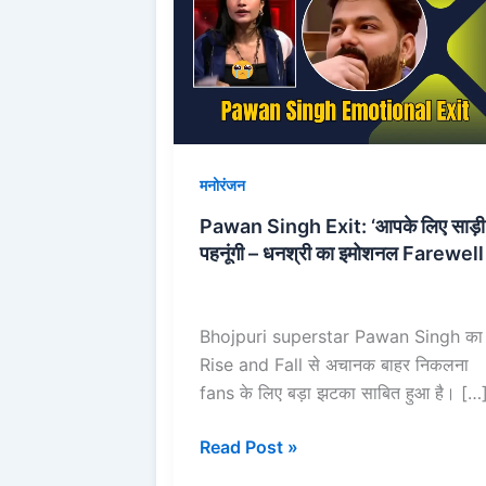
Exit:
‘आपके
लिए
साड़ी
पहनूंगी
–
मनोरंजन
धनश्री
का
Pawan Singh Exit: ‘आपके लिए साड़ी
इमोशनल
पहनूंगी – धनश्री का इमोशनल Farewell
Farewell
Bhojpuri superstar Pawan Singh का
Rise and Fall से अचानक बाहर निकलना
fans के लिए बड़ा झटका साबित हुआ है। […
Read Post »