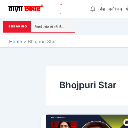
Skip
देश
मनोरंजन
ख
to
content
खबरें लोड हो रही हैं...
BREAKING
Home
Bhojpuri Star
Bhojpuri Star
Pawan
Singh