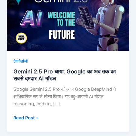
आया:
Google
का
अब
तक
का
सबसे
दमदार
टेक्नोलॉजी
AI
Gemini 2.5 Pro आया: Google का अब तक का
मॉडल
सबसे दमदार AI मॉडल
Google Gemini 2.5 Pro को आज Google DeepMind ने
आधिकारिक रूप से लॉन्च किया। यह बहु-आयामी AI मॉडल
reasoning, coding, […]
Read Post »